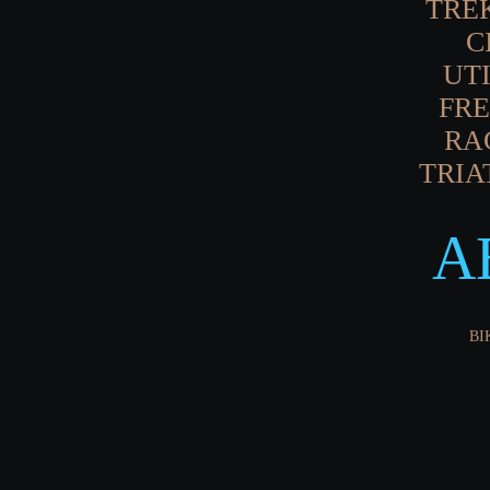
TRE
C
UTI
FRE
RA
TRIA
A
BI